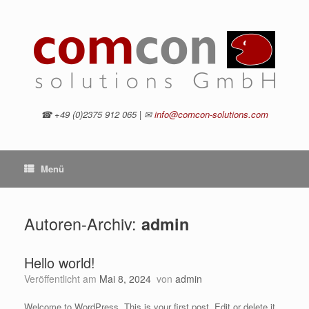
Zum
Inhalt
springen
☎ +49 (0)2375 912 065 | ✉
info@comcon-solutions.com
Menü
Autoren-Archiv:
admin
Hello world!
Veröffentlicht am
Mai 8, 2024
von
admin
Welcome to WordPress. This is your first post. Edit or delete it,