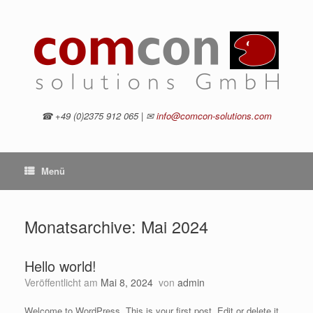
Zum
Inhalt
springen
☎ +49 (0)2375 912 065 | ✉
info@comcon-solutions.com
Menü
Monatsarchive:
Mai 2024
Hello world!
Veröffentlicht am
Mai 8, 2024
von
admin
Welcome to WordPress. This is your first post. Edit or delete it,